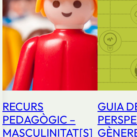
RECURS
GUIA D
PEDAGÒGIC –
PERSPE
MASCULINITAT[S]
GÈNERE