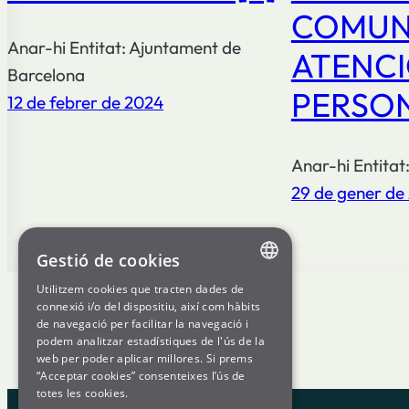
COMUNI
Anar-hi Entitat: Ajuntament de
ATENCI
Barcelona
PERSON
12 de febrer de 2024
Anar-hi Entitat
29 de gener de
Gestió de cookies
Utilitzem cookies que tracten dades de
ENGLISH
connexió i/o del dispositiu, així com hàbits
de navegació per facilitar la navegació i
SPANISH
podem analitzar estadístiques de l'ús de la
web per poder aplicar millores. Si prems
GL
“Acceptar cookies” consenteixes l’ús de
BASQUE
totes les cookies.