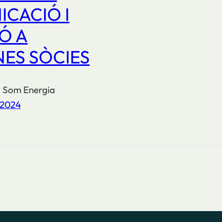
CACIÓ I
Ó A
ES SÒCIES
: Som Energia
 2024