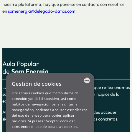
nuestra plataforma, hay que ponerse en contacto con nosotros
en
somenergia@delegado-datos.com
.
Aula Popular
de
Som Energia
Gestión de cookies
L’Aula Popular es un espacio de formación en el que reflexionamos
Utilizamos cookies que tratan datos de
sobre el cooperativismo y la energía según los principios de la
ENGLISH
conexión y/o del dispositivo, así como
economía social y solidaria.
hábitos de navegación para facilitar la
SPANISH
navegación y podemos analizar estadísticas
Algunos de los cursos guiados son en línea y puedes acceder
del uso de la web para poder aplicar
GL
siempre, y otros son impartidos en fechas y horas concretas.
mejoras. Si pulsas "Aceptar cookies"
BASQUE
consientes el uso de todas las cookies.