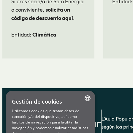
Si eres socio/a de Som Energia
Entidad
o conviviente,
solicita un
código de descuento aquí
.
Entidad:
Climática
Gestión de cookies
Utilizamos cookies que tratan datos de
ENGLISH
conexión y/o del dispositivo, así como
L’Aula Popula
Aula Popular
hábitos de navegación para facilitar la
SPANISH
según los prin
navegación y podemos analizar estadísticas