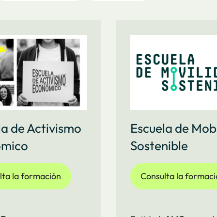
la de Activismo
Escuela de Mob
ómico
Sostenible
lta la formación
Consulta la formac