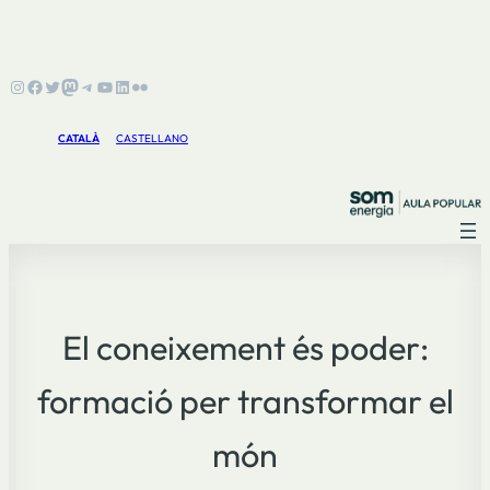
Instagram
Facebook
Twitter
Mastodon
Telegram
YouTube
LinkedIn
Flickr
CATALÀ
CASTELLANO
El coneixement és poder:
formació per transformar el
món