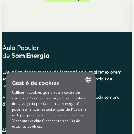
Aula Popular
de
Som Energia
L’Aula Popular és un espai de formació en el qual reflexionem
sobre el cooperativisme i l’energia segons els principis de
Gestió de cookies
l’economia social i solidària.
Utilitzem cookies que tracten dades de
ENGLISH
Alguns dels cursos guiats són en línia i hi pots accedir sempre, i
connexió i/o del dispositiu, així com hàbits
d’altres són impartits en dates i hores concretes.
de navegació per facilitar la navegació i
SPANISH
podem analitzar estadístiques de l'ús de la
web per poder aplicar millores. Si prems
GL
“Acceptar cookies” consenteixes l’ús de
BASQUE
totes les cookies.
SOM ENERGIA