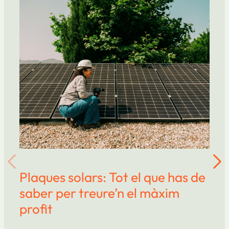
Plaques solars: Tot el que has de
saber per treure’n el màxim
profit