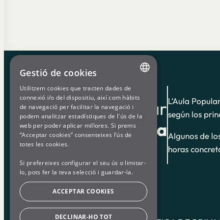
Gestió de cookies
Utilitzem cookies que tracten dades de
ENGLISH
connexió i/o del dispositiu, així com hàbits
L’Aula Popula
Aula Popular
de navegació per facilitar la navegació i
SPANISH
según los prin
podem analitzar estadístiques de l'ús de la
de
Som Energia
web per poder aplicar millores. Si prems
GL
“Acceptar cookies” consenteixes l’ús de
Algunos de lo
BASQUE
totes les cookies.
horas concret
Si prefereixes configurar el seu ús o limitar-
lo, pots fer la teva selecció i guardar-la.
ACCEPTAR COOKIES
DECLINAR-HO TOT