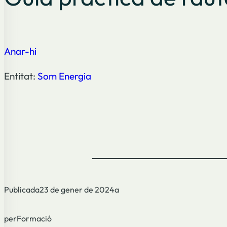
Anar-hi
Entitat:
Som Energia
Publicada
23 de gener de 2024
a
per
Formació