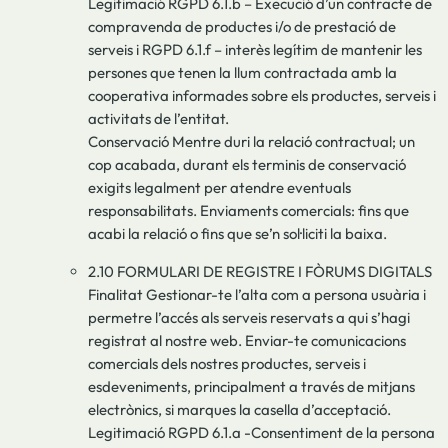
Legitimació RGPD 6.1.b – Execució d’un contracte de
compravenda de productes i/o de prestació de
serveis i RGPD 6.1.f – interès legítim de mantenir les
persones que tenen la llum contractada amb la
cooperativa informades sobre els productes, serveis i
activitats de l’entitat.
Conservació Mentre duri la relació contractual; un
cop acabada, durant els terminis de conservació
exigits legalment per atendre eventuals
responsabilitats. Enviaments comercials: fins que
acabi la relació o fins que se’n sol·liciti la baixa.
2.10 FORMULARI DE REGISTRE I FÒRUMS DIGITALS
Finalitat Gestionar-te l’alta com a persona usuària i
permetre l’accés als serveis reservats a qui s’hagi
registrat al nostre web. Enviar-te comunicacions
comercials dels nostres productes, serveis i
esdeveniments, principalment a través de mitjans
electrònics, si marques la casella d’acceptació.
Legitimació RGPD 6.1.a -Consentiment de la persona