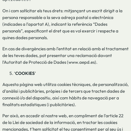
On i com sol·licitar els teus drets: mitjançant un escrit dirigit a la
persona responsable a la seva adreça postal o electrònica
(indicades a l’apartat A), indicant la referència “Dades
personals”, especificant el dret que es vol exercir i respecte a
quines dades personals.
En cas de divergències amb l’entitat en relació amb el tractament
de les teves dades, pot presentar una reclamació davant
l’Autoritat de Protecció de Dades (www.aepd.es).
‘
COOKIES
’
Aquesta pàgina web utilitza cookies tècniques, de personalització,
d’anàlisi i publicitàries, pròpies i de tercers que tracten dades de
connexió i/o del dispositiu, així com hàbits de navegació per a
finalitats estadístiques (i publicitàries).
Per això, en accedir al nostre web, en compliment de l’article 22
de la Llei de sociedad de la informació, en tractar les cookies
mencionades, t’hem sol·licitat el teu consentiment per al seu ús i