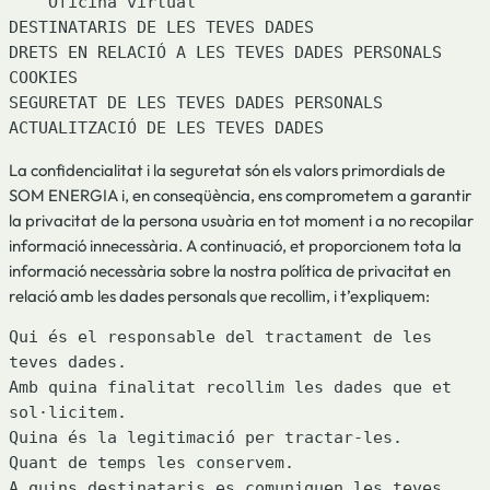
    Oficina virtual

DESTINATARIS DE LES TEVES DADES

DRETS EN RELACIÓ A LES TEVES DADES PERSONALS

COOKIES

SEGURETAT DE LES TEVES DADES PERSONALS

ACTUALITZACIÓ DE LES TEVES DADES
La confidencialitat i la seguretat són els valors primordials de
SOM ENERGIA i, en conseqüència, ens comprometem a garantir
la privacitat de la persona usuària en tot moment i a no recopilar
informació innecessària. A continuació, et proporcionem tota la
informació necessària sobre la nostra política de privacitat en
relació amb les dades personals que recollim, i t’expliquem:
Qui és el responsable del tractament de les 
teves dades.

Amb quina finalitat recollim les dades que et 
sol·licitem.

Quina és la legitimació per tractar-les.

Quant de temps les conservem.

A quins destinataris es comuniquen les teves 