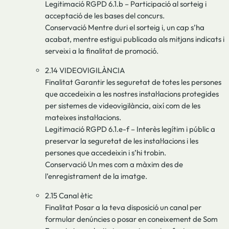
Legitimació RGPD 6.1.b – Participació al sorteig i
acceptació de les bases del concurs.
Conservació Mentre duri el sorteig i, un cap s’ha
acabat, mentre estigui publicada als mitjans indicats i
serveixi a la finalitat de promoció.
2.14 VIDEOVIGILÀNCIA
Finalitat Garantir les seguretat de totes les persones
que accedeixin a les nostres instal·lacions protegides
per sistemes de videovigilància, així com de les
mateixes instal·lacions.
Legitimació RGPD 6.1.e-f – Interès legítim i públic a
preservar la seguretat de les instal·lacions i les
persones que accedeixin i s’hi trobin.
Conservació Un mes com a màxim des de
l’enregistrament de la imatge.
2.15 Canal ètic
Finalitat Posar a la teva disposició un canal per
formular denúncies o posar en coneixement de Som