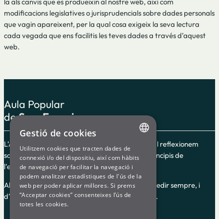
la als canvis que es produeixin al nostre web, així com
modificacions legislatives o jurisprudencials sobre dades personals
que vagin apareixent, per la qual cosa exigeix la seva lectura
cada vegada que ens facilitis les teves dades a través d’aquest
web.
Aula Popular
de
Som Energia
Gestió de cookies
L’Aula Popular és un espai de formació en el qual reflexionem
Utilitzem cookies que tracten dades de
ENGLISH
sobre el cooperativisme i l’energia segons els principis de
connexió i/o del dispositiu, així com hàbits
l’economia social i solidària.
de navegació per facilitar la navegació i
SPANISH
podem analitzar estadístiques de l'ús de la
Alguns dels cursos guiats són en línia i hi pots accedir sempre, i
web per poder aplicar millores. Si prems
GL
“Acceptar cookies” consenteixes l’ús de
d’altres són impartits en dates i hores concretes.
BASQUE
totes les cookies.