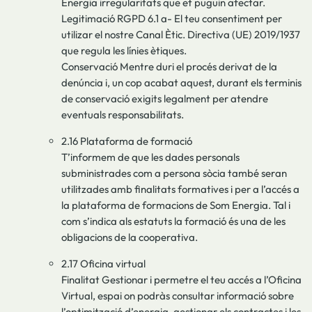
Energia irregularitats que et puguin afectar.
Legitimació RGPD 6.1 a- El teu consentiment per
utilizar el nostre Canal Ètic. Directiva (UE) 2019/1937
que regula les línies ètiques.
Conservació Mentre duri el procés derivat de la
denúncia i, un cop acabat aquest, durant els terminis
de conservació exigits legalment per atendre
eventuals responsabilitats.
2.16 Plataforma de formació
T’informem de que les dades personals
subministrades com a persona sòcia també seran
utilitzades amb finalitats formatives i per a l’accés a
la plataforma de formacions de Som Energia. Tal i
com s’indica als estatuts la formació és una de les
obligacions de la cooperativa.
2.17 Oficina virtual
Finalitat Gestionar i permetre el teu accés a l’Oficina
Virtual, espai on podràs consultar informació sobre
l’optimització d’energia, gestionar els contractes i les