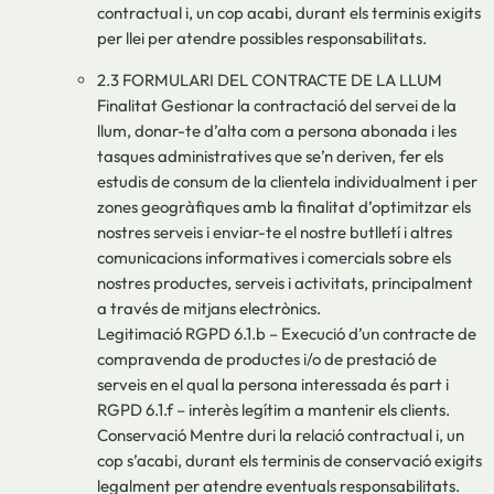
contractual i, un cop acabi, durant els terminis exigits
per llei per atendre possibles responsabilitats.
2.3 FORMULARI DEL CONTRACTE DE LA LLUM
Finalitat Gestionar la contractació del servei de la
llum, donar-te d’alta com a persona abonada i les
tasques administratives que se’n deriven, fer els
estudis de consum de la clientela individualment i per
zones geogràfiques amb la finalitat d’optimitzar els
nostres serveis i enviar-te el nostre butlletí i altres
comunicacions informatives i comercials sobre els
nostres productes, serveis i activitats, principalment
a través de mitjans electrònics.
Legitimació RGPD 6.1.b – Execució d’un contracte de
compravenda de productes i/o de prestació de
serveis en el qual la persona interessada és part i
RGPD 6.1.f – interès legítim a mantenir els clients.
Conservació Mentre duri la relació contractual i, un
cop s’acabi, durant els terminis de conservació exigits
legalment per atendre eventuals responsabilitats.