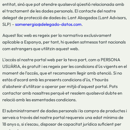
entitat, sinó que pot atendre qualsevol qüestió relacionada amb
el tractament de les dades personals. El contacte del nostre
delegat de protecció de dades és: Lant Abogados (Lant Advisors,
SLP) –
somenergia@delegado-datos.com
.
Aquest lloc web es regeix per la normativa exclusivament
aplicable a Espanya, per tant, hi queden sotmesos tant nacionals
com estrangers que utilitzin aquest web.
L’accés al nostre portal web per la teva part, com a PERSONA
USUÀRIA, és gratuït i es regeix per les condicions d’ús vigents en el
moment de l’accés, que et recomanem llegir amb atenció. Si no
estàs d’acord amb les presents condicions d’ús, t’hauràs
d’abstenir d’utilitzar o operar per mitjà d’aquest portal. Pots
contactar amb nosaltres perquè et resolem qualsevol dubte en
relació amb les esmentades condicions.
El subministrament de dades personals i la compra de productes i
serveis a través del nostre portal requereix una edat mínima de
18 anys o, si s’escau, disposar de capacitat jurídica suficient per