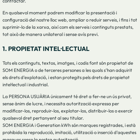
contractar.
En qualsevol moment podrem modificar la presentació i
configuració del nostre lloc web, ampliar o reduir serveis, i fins i tot
suprimir-lo de la xarxa, així com els serveis i continguts prestats,
tot això de manera unilateral i sense avís previ.
1. PROPIETAT INTEL·LECTUAL
Tots els continguts, textos, imatges, i codis font són propietat de
SOM ENERGIA o de terceres persones a les quals s’han adquirit
els drets d’explotació, i estan protegits pels drets de propietat
intel·lectual i industrial.
La PERSONA USUÀRIA únicament té dret a fer-ne un ús privat,
sense ànim de lucre, i necessita autorització expressa per
modificar-los, reproduir-los, explotar-los, distribuir-los o exercir
qualsevol dret pertanyent al seu titular.
SOM ENERGIA i Generation kWh són marques registrades, i està
prohibida la reproducció, imitació, utilització o inserció d’aquestes
marques sense la nostra autorització.