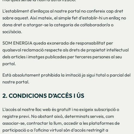
L’establiment d’enllaços al nostre portal no confereix cap dret
sobre aquest. Així mateix, el simple fet d’establir-hi un enllaç no
dona dret a atorgar-se la categoria de col·laborador/a o
soci/sòcia.
SOM ENERGIA queda exonerada de responsabilitat per
qualsevol reclamació respecte als drets de propietat intel·lectual
dels articles i imatges publicades per terceres persones al seu
portal.
Està absolutament prohibida la imitació ja sigui total o parcial del
nostre portal.
2. CONDICIONS D’ACCÉS I ÚS
L’accés al nostre lloc web és gratuït i no exigeix subscripció o
registre previ. No obstant això, determinats serveis, com
associar-se, contractar la llum, accedir a les plataformes de
participació o a l’oficina virtual són d’accés restringit a