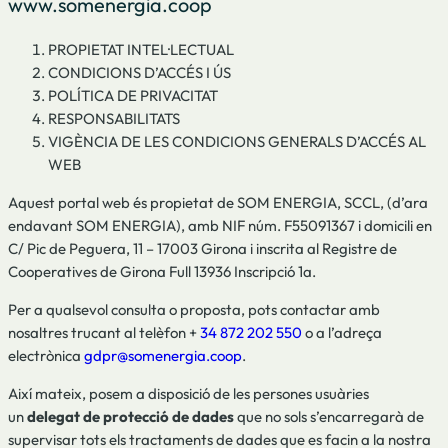
www.somenergia.coop
PROPIETAT INTEL·LECTUAL
CONDICIONS D’ACCÉS I ÚS
POLÍTICA DE PRIVACITAT
RESPONSABILITATS
VIGÈNCIA DE LES CONDICIONS GENERALS D’ACCÉS AL
WEB
Aquest portal web és propietat de SOM ENERGIA, SCCL, (d’ara
endavant SOM ENERGIA), amb NIF núm. F55091367 i domicili en
C/ Pic de Peguera, 11 – 17003 Girona i inscrita al Registre de
Cooperatives de Girona Full 13936 Inscripció 1a.
Per a qualsevol consulta o proposta, pots contactar amb
nosaltres trucant al telèfon +
34 872 202 550
o a l’adreça
electrònica
gdpr@somenergia.coop
.
Així mateix, posem a disposició de les persones usuàries
un
delegat de protecció de dades
que no sols s’encarregarà de
supervisar tots els tractaments de dades que es facin a la nostra