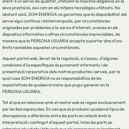
oferir-li un servei de qualitat, utilitzant la màxima diligència en la
seva prestació, així com en els mitjans tecnològics utilitzats. No
obstant això, SOM ENERGIA no garanteix que la disponibilitat del
servei sigui contínua i ininterrompuda, per circumstàncies
originades per problemes a la xarxa d’internet, avaries en els
dispositius informàtics o altres circumstàncies imprevisibles, de
manera que la PERSONA USUÀRIA accepta suportar dins d’uns
límits raonables aquestes circumstàncies.
Aquest portal web, llevat de la regulació, si s’escau, d’algunes
condicions d’ús específiques és purament informatiu i de
presentació corporativa dels nostres productes i serveis, per la
qual cosa SOM ENERGIA no es responsabilitza de les
expectatives de qualsevol mena que pugui generar en la
PERSONA USUÀRIA.
Tot el que es relaciona amb el nostre web es regeix exclusivament
per les lleis espanyoles. En cas que es produeixi qualsevol tipus de
discrepància o diferència entre les parts en relació amb la
interpretació i contingut d’aquest portal, totes les parts se
sotmeten als jutjats i tribunals que els corresponguin legalment.