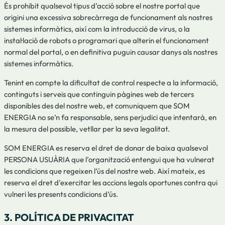
És prohibit qualsevol tipus d’acció sobre el nostre portal que
origini una excessiva sobrecàrrega de funcionament als nostres
sistemes informàtics, així com la introducció de virus, o la
instal·lació de robots o programari que alterin el funcionament
normal del portal, o en definitiva puguin causar danys als nostres
sistemes informàtics.
Tenint en compte la dificultat de control respecte a la informació,
continguts i serveis que continguin pàgines web de tercers
disponibles des del nostre web, et comuniquem que SOM
ENERGIA no se’n fa responsable, sens perjudici que intentarà, en
la mesura del possible, vetllar per la seva legalitat.
SOM ENERGIA es reserva el dret de donar de baixa qualsevol
PERSONA USUÀRIA que l’organització entengui que ha vulnerat
les condicions que regeixen l’ús del nostre web. Així mateix, es
reserva el dret d’exercitar les accions legals oportunes contra qui
vulneri les presents condicions d’ús.
3. POLÍTICA DE PRIVACITAT