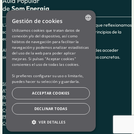
Aula Popular
de
Som Energia
Gestión de cookies
L’Aula Popular es un espacio de formación en el que reflexionamos
Utilizamos cookies que tratan datos de
sobre el cooperativismo y la energía según los principios de la
ENGLISH
conexión y/o del dispositivo, así como
economía social y solidaria.
hábitos de navegación para facilitar la
SPANISH
navegación y podemos analizar estadísticas
Algunos de los cursos guiados son en línea y puedes acceder
del uso de la web para poder aplicar
GL
siempre, y otros son impartidos en fechas y horas concretas.
mejoras. Si pulsas "Aceptar cookies"
BASQUE
consientes el uso de todas las cookies.
Si prefieres configurar su uso o limitarlo,
puedes hacer tu selección y guardarla.
SOM ENERGIA
AVISO LEGAL
ACCEPTAR COOKIES
POLÍTICA DE PRIVACIDAD
POLÍTICA DE COOKIES
DECLINAR TODAS
CONDICIONES DE USO DE LA PLATAFORMA
PREGUNTAS FRECUENTES
VER DETALLES
CONTACTO