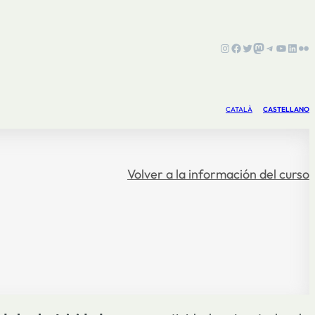
Instagram
Facebook
Twitter
Mastodon
Telegram
YouTub
Linke
Fli
CATALÀ
CASTELLANO
Volver a la información del curso