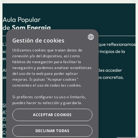
Aula Popular
de
Som Energia
Gestión de cookies
L’Aula Popular es un espacio de formación en el que reflexionamos
Utilizamos cookies que tratan datos de
sobre el cooperativismo y la energía según los principios de la
ENGLISH
conexión y/o del dispositivo, así como
economía social y solidaria.
hábitos de navegación para facilitar la
SPANISH
navegación y podemos analizar estadísticas
Algunos de los cursos guiados son en línea y puedes acceder
del uso de la web para poder aplicar
GL
siempre, y otros son impartidos en fechas y horas concretas.
mejoras. Si pulsas "Aceptar cookies"
BASQUE
consientes el uso de todas las cookies.
Si prefieres configurar su uso o limitarlo,
puedes hacer tu selección y guardarla.
SOM ENERGIA
AVISO LEGAL
ACCEPTAR COOKIES
POLÍTICA DE PRIVACIDAD
POLÍTICA DE COOKIES
DECLINAR TODAS
CONDICIONES DE USO DE LA PLATAFORMA