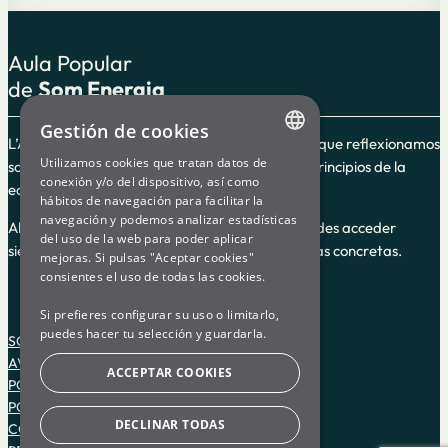
Aula Popular
de
Som Energia
Gestión de cookies
L’Aula Popular es un espacio de formación en el que reflexionamos
Utilizamos cookies que tratan datos de
sobre el cooperativismo y la energía según los principios de la
ENGLISH
conexión y/o del dispositivo, así como
economía social y solidaria.
hábitos de navegación para facilitar la
SPANISH
navegación y podemos analizar estadísticas
Algunos de los cursos guiados son en línea y puedes acceder
del uso de la web para poder aplicar
GL
siempre, y otros son impartidos en fechas y horas concretas.
mejoras. Si pulsas "Aceptar cookies"
BASQUE
consientes el uso de todas las cookies.
Si prefieres configurar su uso o limitarlo,
puedes hacer tu selección y guardarla.
SOM ENERGIA
AVISO LEGAL
ACCEPTAR COOKIES
POLÍTICA DE PRIVACIDAD
POLÍTICA DE COOKIES
DECLINAR TODAS
CONDICIONES DE USO DE LA PLATAFORMA