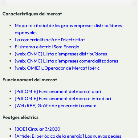
Característiques del mercat
Mapa territorial de les grans empreses distribuïdores
espanyoles
La comercialització de l’electricitat
El sistema elèctric i Som Energia
[web: CNMC] Llista d’empreses distribuïdores
[web: CNMC] Llista d’empreses comercialitzadores
[web: OMIE] L’Operador de Mercat Ibèric
Funcionament del mercat
[Pdf OMIE] Funcionament del mercat diari
[Pdf OMIE] Funcionament del mercat intradiari
[Web REE] Gràfic de generació i consum
Peatges elèctrics
[BOE] Circular 3/2020
[Article: El periódico de la energía] Los nuevos peajes