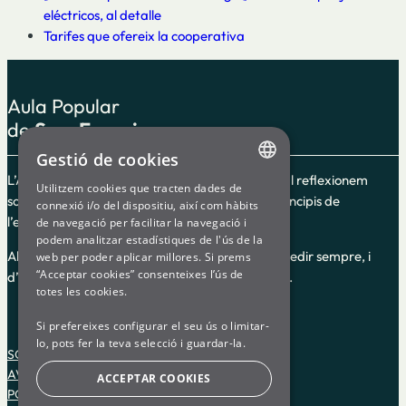
eléctricos, al detalle
Tarifes que ofereix la cooperativa
Aula Popular
de
Som Energia
Gestió de cookies
L’Aula Popular és un espai de formació en el qual reflexionem
Utilitzem cookies que tracten dades de
ENGLISH
sobre el cooperativisme i l’energia segons els principis de
connexió i/o del dispositiu, així com hàbits
l’economia social i solidària.
de navegació per facilitar la navegació i
SPANISH
podem analitzar estadístiques de l'ús de la
Alguns dels cursos guiats són en línia i hi pots accedir sempre, i
web per poder aplicar millores. Si prems
GL
“Acceptar cookies” consenteixes l’ús de
d’altres són impartits en dates i hores concretes.
BASQUE
totes les cookies.
Si prefereixes configurar el seu ús o limitar-
lo, pots fer la teva selecció i guardar-la.
SOM ENERGIA
AVÍS LEGAL
ACCEPTAR COOKIES
POLÍTICA DE PRIVACITAT