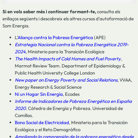
Si en vols saber més i continuar formant-te,
consulta els
enllaços següents i descobreix els altres cursos d’autoformació de
Som Energia.
L’
Aliança contra la Pobresa Energètica
(APE)
Estrategia Nacional contra la Pobreza Energética 2019-
2024
, Ministerio para la Transición Ecológica
The Health Impacts of Cold Homes and Fuel Poverty
,
Marmot Review Team. Department of Epidemiology &
Public Health University College London
New paper on Energy Poverty and Social Relations
, VVAA,
Energy Research & Social Science
Ni un Hogar Sin Energía
, Ecodes
Informe de Indicadores de Pobreza Energética en España
2020
. Cátedra de Energía y Pobreza. Universidad de
Comillas.
Bono Social de Electricidad
, Ministerio para la Transición
Ecológica y el Reto Demográfico
Ampliando la comprensión de la pobreza energética desde