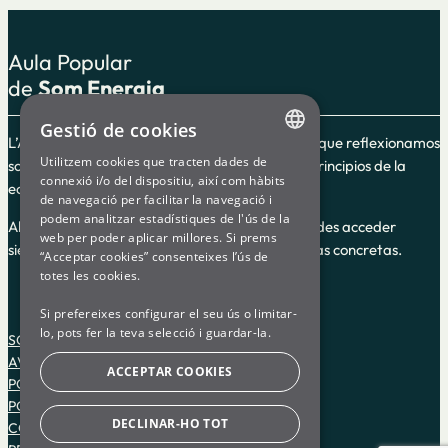
Aula Popular
de
Som Energia
Gestió de cookies
L’Aula Popular es un espacio de formación en el que reflexionamos
Utilitzem cookies que tracten dades de
sobre el cooperativismo y la energía según los principios de la
ENGLISH
connexió i/o del dispositiu, així com hàbits
economía social y solidaria.
de navegació per facilitar la navegació i
SPANISH
podem analitzar estadístiques de l'ús de la
Algunos de los cursos guiados son en línea y puedes acceder
web per poder aplicar millores. Si prems
GL
siempre, y otros son impartidos en fechas y horas concretas.
“Acceptar cookies” consenteixes l’ús de
BASQUE
totes les cookies.
Si prefereixes configurar el seu ús o limitar-
lo, pots fer la teva selecció i guardar-la.
SOM ENERGIA
AVISO LEGAL
ACCEPTAR COOKIES
POLÍTICA DE PRIVACIDAD
POLÍTICA DE COOKIES
DECLINAR-HO TOT
CONDICIONES DE USO DE LA PLATAFORMA