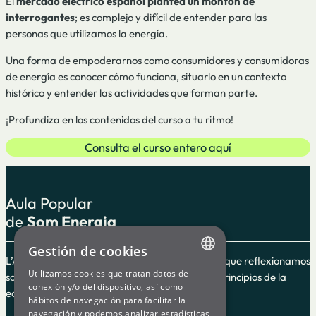
El
mercado eléctrico español plantea un montón de
interrogantes
; es complejo y difícil de entender para las
personas que utilizamos la energía.
Una forma de empoderarnos como consumidores y consumidoras
de energía es conocer cómo funciona, situarlo en un contexto
histórico y entender las actividades que forman parte.
¡Profundiza en los contenidos del curso a tu ritmo!
Consulta el curso entero aquí
Aula Popular
de
Som Energia
Gestión de cookies
L’Aula Popular es un espacio de formación en el que reflexionamos
Utilizamos cookies que tratan datos de
sobre el cooperativismo y la energía según los principios de la
ENGLISH
conexión y/o del dispositivo, así como
economía social y solidaria.
hábitos de navegación para facilitar la
SPANISH
navegación y podemos analizar estadísticas