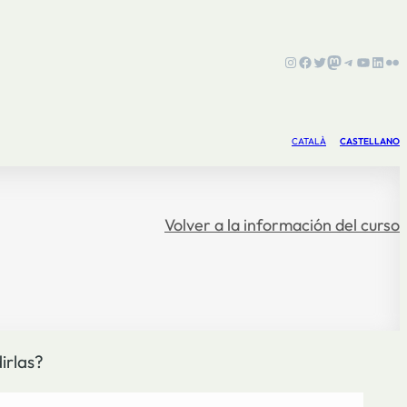
Instagram
Facebook
Twitter
Mastodon
Telegram
YouTub
Linke
Fli
CATALÀ
CASTELLANO
Volver a la información del curso
irlas?