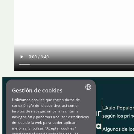
Gestión de cookies
Utilizamos cookies que tratan datos de
ENGLISH
conexión y/o del dispositivo, así como
L’Aula Popula
Aula Popular
hábitos de navegación para facilitar la
SPANISH
según los prin
navegación y podemos analizar estadísticas
de
Som Energia
del uso de la web para poder aplicar
GL
Algunos de lo
mejoras. Si pulsas "Aceptar cookies"
BASQUE
consientes el uso de todas las cookies.