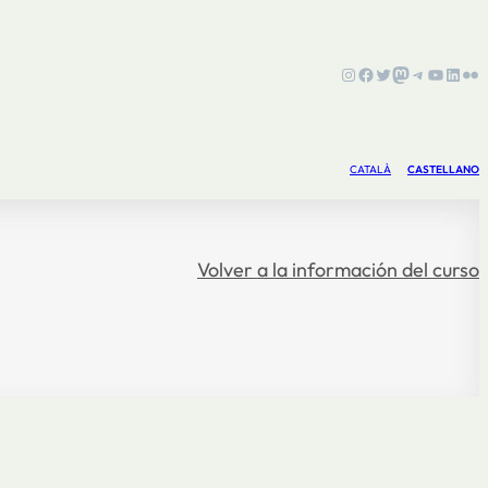
Instagram
Facebook
Twitter
Mastodon
Telegram
YouTub
Linke
Fli
CATALÀ
CASTELLANO
Volver a la información del curso