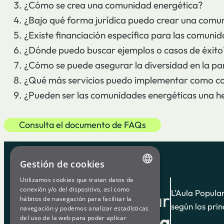
¿Cómo se crea una comunidad energética?
¿Bajo qué forma jurídica puedo crear una comu
¿Existe financiación específica para las comuni
¿Dónde puedo buscar ejemplos o casos de éxito
¿Cómo se puede asegurar la diversidad en la pa
¿Qué más servicios puedo implementar como c
¿Pueden ser las comunidades energéticas una he
Consulta el documento de FAQs
Gestión de cookies
Utilizamos cookies que tratan datos de
ENGLISH
conexión y/o del dispositivo, así como
L’Aula Popula
Aula Popular
hábitos de navegación para facilitar la
SPANISH
según los prin
navegación y podemos analizar estadísticas
de
Som Energia
del uso de la web para poder aplicar
GL