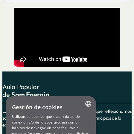
Aula Popular
de
Som Energia
Gestión de cookies
L’Aula Popular es un espacio de formación en el que reflexionamos
Utilizamos cookies que tratan datos de
sobre el cooperativismo y la energía según los principios de la
ENGLISH
conexión y/o del dispositivo, así como
economía social y solidaria.
hábitos de navegación para facilitar la
SPANISH
navegación y podemos analizar estadísticas